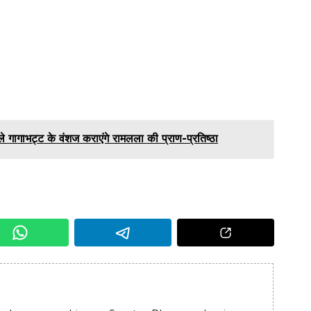
े गागाभट्ट के वंशज कराएंगे रामलला की प्राण-प्रतिष्ठा