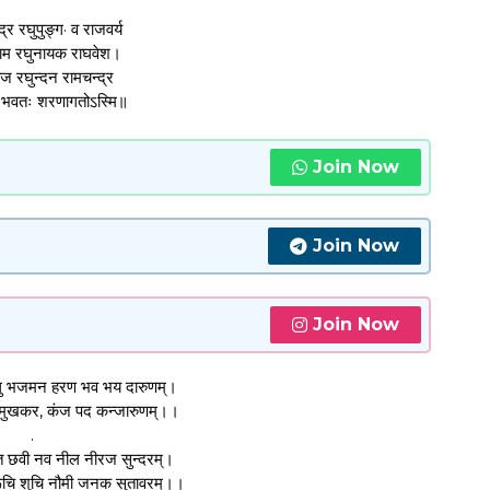
द्र रघुपुङ्ग· व राजवर्य
 राम रघुनायक राघवेश।
ज रघुन्दन रामचन्द्र
य भवतः शरणागतोऽस्मि॥
Join Now
Join Now
Join Now
पालु भजमन हरण भव भय दारुणम्।
ुखकर, कंज पद कन्जारुणम्।।
.
त छवी नव नील नीरज सुन्दरम्।
रूचि शुचि नौमी जनक सुतावरम्।।