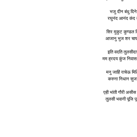
भजु दीन बंधु दिन
रघुनंद आनंद कं
सिर मुकुट कुण्डल 
आजानु भुज शर चाप
इति वदति तुलसीदा
मम ह्रदय कुंज निवा
मनु जाहिं राचेऊ मि
करुना निधान सुज
एही भांती गौरी असी
तुलसी भवानी पूजि प