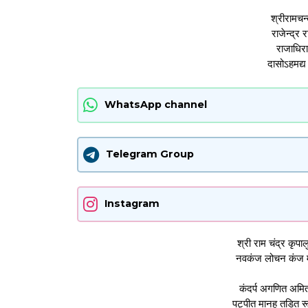
श्रीरामचन्
राजेन्द्र
राजाधिरा
दासोऽहमद्
WhatsApp channel
Telegram Group
Instagram
श्री राम चंद्र कृ
नवकंज लोचन कंज म
कंदर्प अगणित अमि
पट्पीत मानहु तडित 