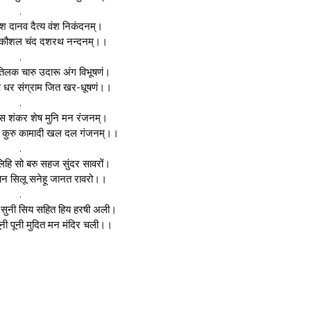
.
ेश दानव दैत्य वंश निकंदनम्।
द कौशल चंद दशरथ नन्दनम्।।
.
तिलक चारु उदारू अंग विभूषणं।
 धर संग्राम जित खर-धूषणं।।
.
स शंकर शेष मुनि मन रंजनम्।
स कुरु कामादी खल दल गंजनम्।।
.
लिहि सो बरु सहज सुंदर सावरों।
ान सिलू सनेहू जानत रावरो।।
.
स सुनी सिय सहित हिय हरषी अली।
ूनी पूनी मुदित मन मंदिर चली।।