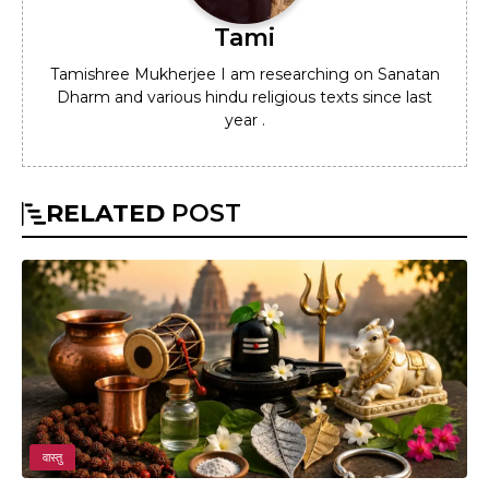
Tami
Tamishree Mukherjee I am researching on Sanatan
Dharm and various hindu religious texts since last
year .
RELATED
POST
वास्तु