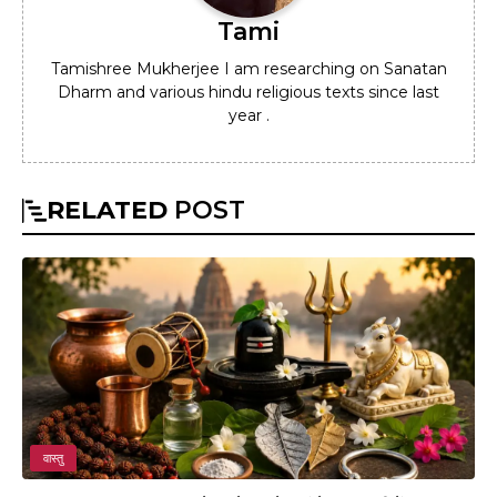
Tami
Tamishree Mukherjee I am researching on Sanatan
Dharm and various hindu religious texts since last
year .
RELATED
POST
वास्तु