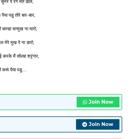
ी चुनर पे रंग मत डाल,
 पैया पडु तोरे बार-बार,
कान्हा सन्मुख ना मारो,
ल मेरे मुख पे ना डारो,
के मैं सोलह श्रृंगार,
 करूं पैया पडु….
Join Now
Join Now