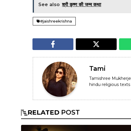
See also
श्री कृष्ण की जन्म कथा
#jaishreekrishna
Tami
Tamishree Mukherje
hindu religious texts 
RELATED
POST