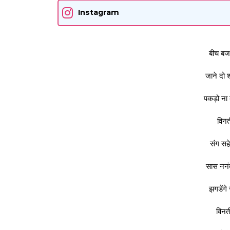
Instagram
बीच बजर
जाने दो 
पकड़ो ना 
विनत
संग सहे
सास ननंद
झगडेंगे
विनती