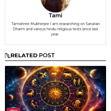
Tami
Tamishree Mukherjee I am researching on Sanatan
Dharm and various hindu religious texts since last
year .
RELATED
POST
राशिफल