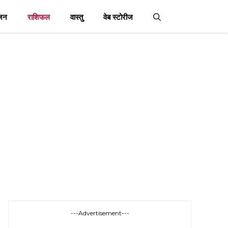
जन
राशिफल
वास्तु
वेब स्टोरीज
---Advertisement---