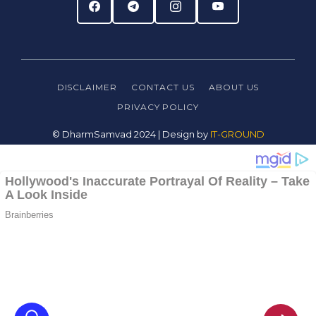
DISCLAIMER
CONTACT US
ABOUT US
PRIVACY
POLICY
© DharmSamvad 2024 | Design by
IT-GROUND