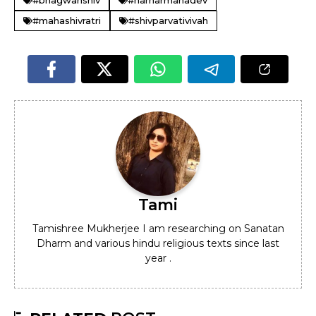
#bhagwanshiv
#harharmahadev
#mahashivratri
#shivparvativivah
Tami
Tamishree Mukherjee I am researching on Sanatan
Dharm and various hindu religious texts since last
year .