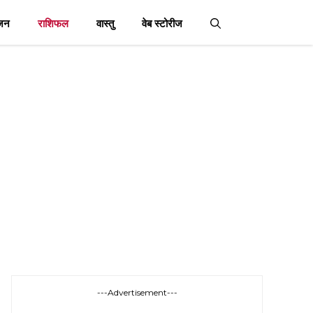
जन
राशिफल
वास्तु
वेब स्टोरीज
---Advertisement---