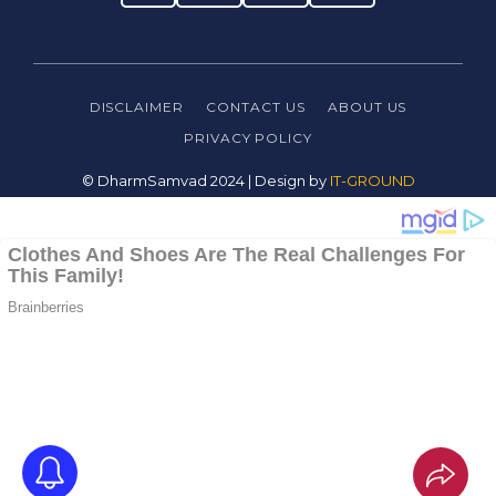
DISCLAIMER
CONTACT US
ABOUT US
PRIVACY
POLICY
© DharmSamvad 2024 | Design by
IT-GROUND