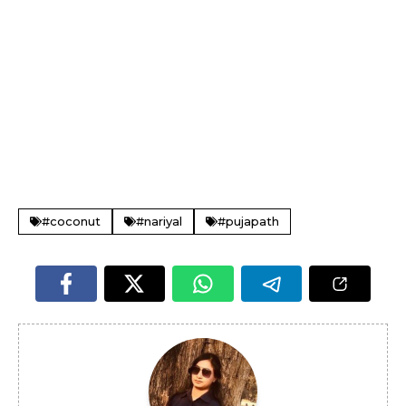
#coconut
#nariyal
#pujapath