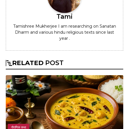
Tami
Tamishree Mukherjee I am researching on Sanatan
Dharm and various hindu religious texts since last
year .
RELATED
POST
पौराणिक कथा