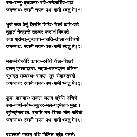
रमा-शम्भु-ब्रह्मामर-पति-गणेशार्चित-पदो
जगन्नाथः स्वामी नयन-पथ-गामी भवतु मे॥१॥
भुजे सव्ये वेणुं शिरसि शिखि-पिच्छं कटि-तटे
दुकूलं नेत्रान्ते सहचर-कटाक्षं विदधते।
सदा श्रीमद्-वृन्दावन-वसति-लीला-परिचयो
जगन्नाथः स्वामी नयन-पथ-गामी भवतु मे॥२॥
महाम्भोधेस्तीरे कनक-रुचिरे नील-शिखरे
वसन् प्रासादान्तः सहज-बलभद्रेण बलिना।
सुभद्रा-मध्यस्थः सकल-सुर-सेवावसरदो
जगन्नाथः स्वामी नयन-पथ-गामी भवतु मे॥३॥
कृपा-पारावारः सजल-जलद-श्रेणि-रुचिरो
रमा-वाणी-सौम-स्फुरद-मल-पद्मेक्षण-मुखः।
सुरेन्द्रैराराध्यः श्रुति-गण-शिखा-गीत-चरितो
जगन्नाथः स्वामी नयन-पथ-गामी भवतु मे॥४॥
रथारूढो गच्छन् पथि मिलित-भूदेव-पटलैः