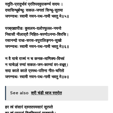
स्तुति-प्रादुर्भावं प्रतिपदमुपाकर्ण्य सदयः।
दयासिन्धुर्बन्धुः सकल-जगतां सिन्धु-सुतया
जगन्नाथः स्वामी नयन-पथ-गामी भवतु मे॥५॥
परब्रह्मापीडः कुवलय-दलोत्त्फुल्ल-नयनो
निवासी नीलाद्रौ निहित-चरणोऽनन्त-शिरसि।
रसानन्दो राधा-सरस-वपुरालिङ्गन-सुखो
जगन्नाथः स्वामी नयन-पथ-गामी भवतु मे॥६॥
न वै याचे राज्यं न च कनक-माणिक्य-विभवं
न याचेऽहं रम्यां सकल-जन-काम्यां वर-वधूम्।
सदा काले काले प्रमथ-पतिना गीत-चरितो
जगन्नाथः स्वामी नयन-पथ-गामी भवतु मे॥७॥
See also
श्री चंडी ध्वज स्त्रोत
हर त्वं संसारं द्रुततरमसारं सुरपते