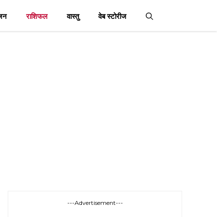
जन
राशिफल
वास्तु
वेब स्टोरीज
---Advertisement---