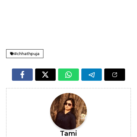
#chhathpuja
Tami