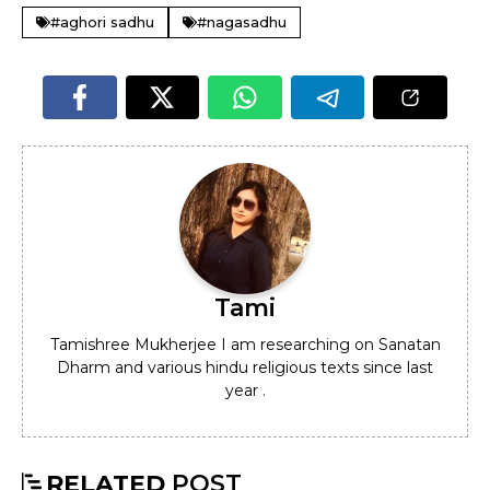
#aghori sadhu
#nagasadhu
Tami
Tamishree Mukherjee I am researching on Sanatan
Dharm and various hindu religious texts since last
year .
RELATED
POST