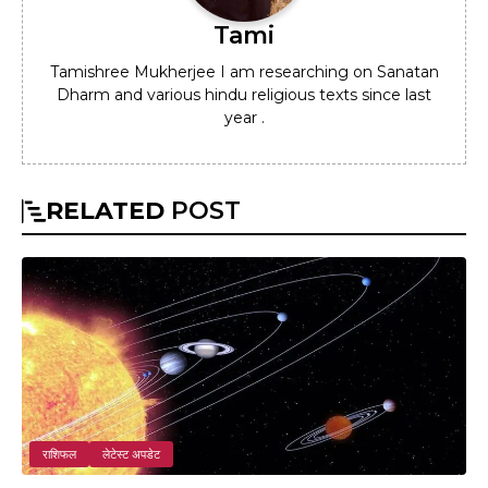
Tami
Tamishree Mukherjee I am researching on Sanatan
Dharm and various hindu religious texts since last
year .
RELATED
POST
राशिफल
लेटेस्ट अपडेट