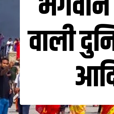
भगवान श
वाली दुनि
आदि