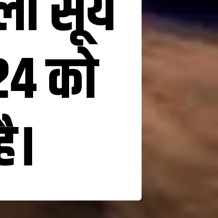
 सूर्य
024 को
ै।