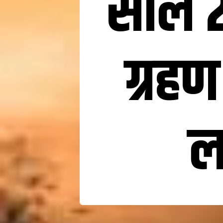
साल 2
ग्रहण
ल