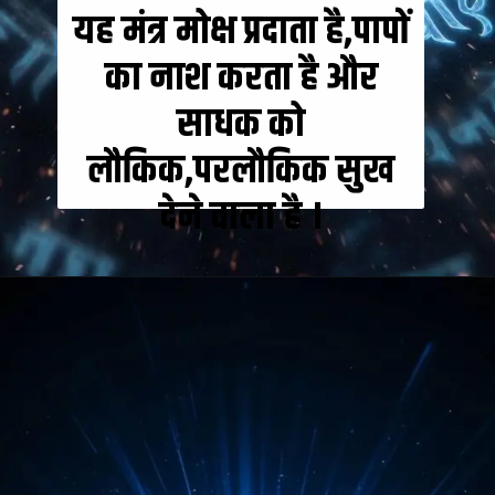
यह मंत्र मोक्ष प्रदाता है,पापों
का नाश करता है और
साधक को
लौकिक,परलौकिक सुख
देने वाला है ।