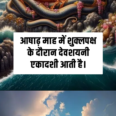
आषाढ़ माह में शुक्लपक्ष
के दौरान देवशयनी
एकादशी आती है।