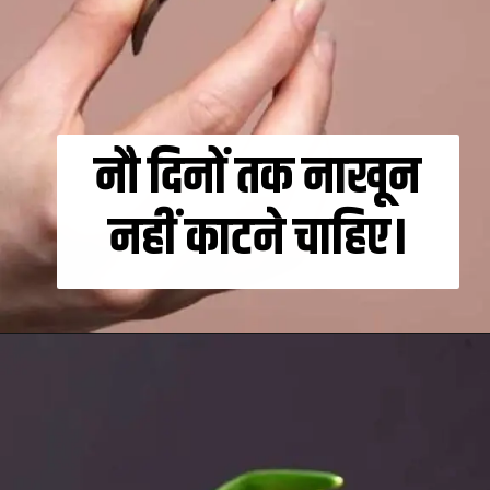
नौ दिनों तक नाखून
नहीं काटने चाहिए।