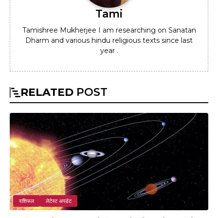
Tami
Tamishree Mukherjee I am researching on Sanatan
Dharm and various hindu religious texts since last
year .
RELATED
POST
राशिफल
लेटेस्ट अपडेट