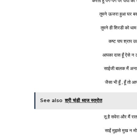
करता हूँ पग-पग पर पापों की 
तुमने ऊजरा हुआ घर बसा
तुमने ही शिरडी को धाम ब
कष्ट पाप श्राप उता
आपका दास हूँ ऐसे न टा
साईजी बालक मैं अनाथ 
जैसा भी हूँ , हूँ तो
See also
श्री चंडी ध्वज स्त्रोत
तू है सवेरा और मैं रात
साईं मुझसे मुख न म