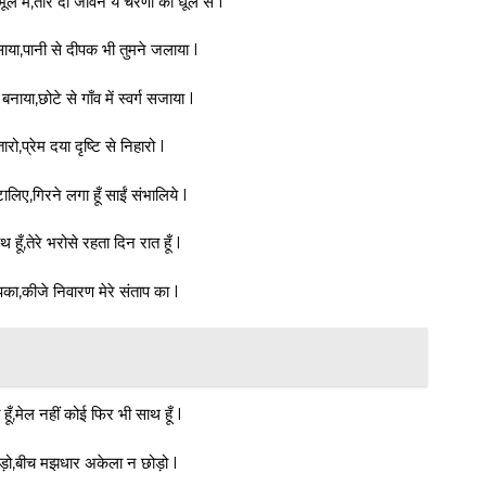
भूल मैं,तार दो जीवन ये चरणों की धूल से l
या,पानी से दीपक भी तुमने जलाया l
नाया,छोटे से गाँव में स्वर्ग सजाया l
रो,प्रेम दया दृष्टि से निहारो l
लिए,गिरने लगा हूँ साईं संभालिये l
हूँ,तेरे भरोसे रहता दिन रात हूँ l
 आपका,कीजे निवारण मेरे संताप का l
 हूँ,मेल नहीं कोई फिर भी साथ हूँ l
ोड़ो,बीच मझधार अकेला न छोड़ो l