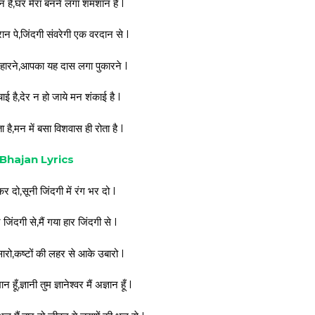
्कान है,घर मेरा बनने लगा शमशान है l
ान पे,जिंदगी संवरेगी एक वरदान से l
ा हारने,आपका यह दास लगा पुकारने l
 है,देर न हो जाये मन शंकाई है l
 है,मन में बसा विशवास ही रोता है l
m Bhajan Lyrics
 दो,सूनी जिंदगी में रंग भर दो l
 जिंदगी से,मैं गया हार जिंदगी से l
रो,कष्टों की लहर से आके उबारो l
 हूँ,ज्ञानी तुम ज्ञानेश्वर मैं अज्ञान हूँ l