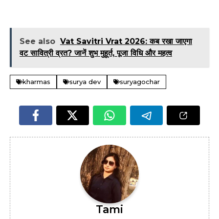
See also
Vat Savitri Vrat 2026: कब रखा जाएगा
वट सावित्री व्रत? जानें शुभ मुहूर्त, पूजा विधि और महत्व
kharmas
surya dev
suryagochar
Tami