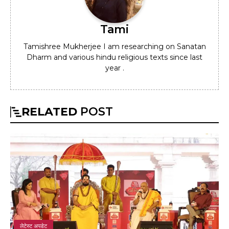
Tami
Tamishree Mukherjee I am researching on Sanatan
Dharm and various hindu religious texts since last
year .
RELATED
POST
लेटेस्ट अपडेट