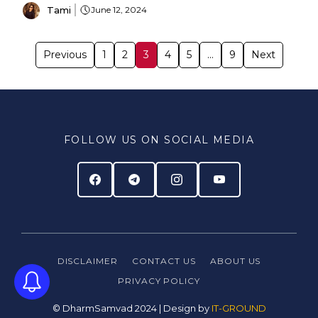
Tami
June 12, 2024
Previous
1
2
3
4
5
…
9
Next
FOLLOW US ON SOCIAL MEDIA
DISCLAIMER
CONTACT US
ABOUT US
PRIVACY
POLICY
© DharmSamvad 2024 | Design by
IT-GROUND