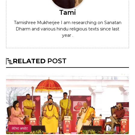
Tami
Tamishree Mukherjee I am researching on Sanatan
Dharm and various hindu religious texts since last
year .
RELATED
POST
लेटेस्ट अपडेट